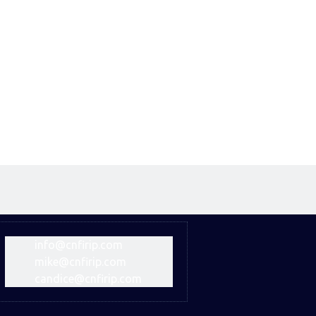
info@cnfirip.com
mike@cnfirip.com
candice@cnfirip.com