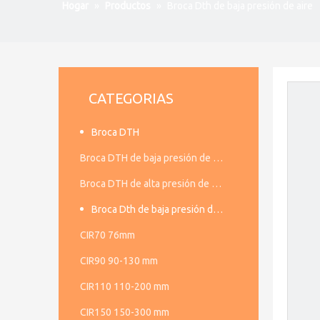
Hogar
»
Productos
»
Broca Dth de baja presión de aire
CATEGORIAS
Broca DTH
Broca DTH de baja presión de aire
Broca DTH de alta presión de aire
Broca Dth de baja presión de aire
CIR70 76mm
CIR90 90-130 mm
CIR110 110-200 mm
CIR150 150-300 mm