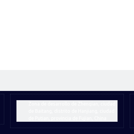
Zona de desarrollo de Zhenqian, ciudad
de Baitang, distrito de Hanjiang, ciudad
de Putian, provincia de Fujian, China