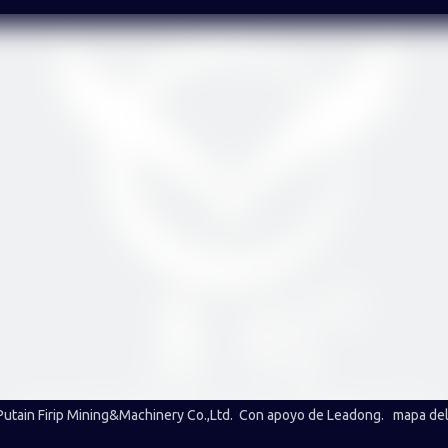
utain Firip Mining&Machinery Co.,Ltd. Con apoyo de
Leadong
.
mapa del 