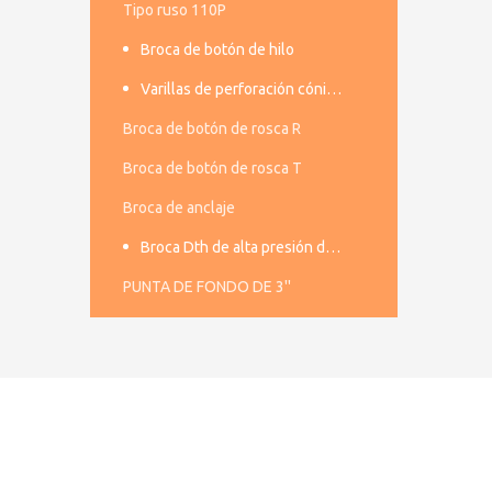
Tipo ruso 110P
Broca de botón de hilo
Varillas de perforación cónicas
Broca de botón de rosca R
Broca de botón de rosca T
Broca de anclaje
Broca Dth de alta presión de aire
PUNTA DE FONDO DE 3''
PUNTA DTH DE 4''
PUNTA DTH DE 5''
PUNTA DE FONDO DE 6''
PUNTA DE FONDO DE 8''
Varilla de perforación de rosca