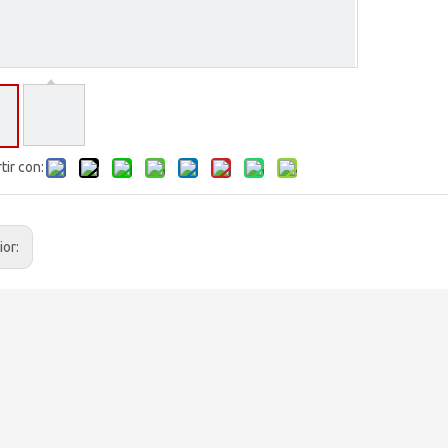
ir con:
ior: