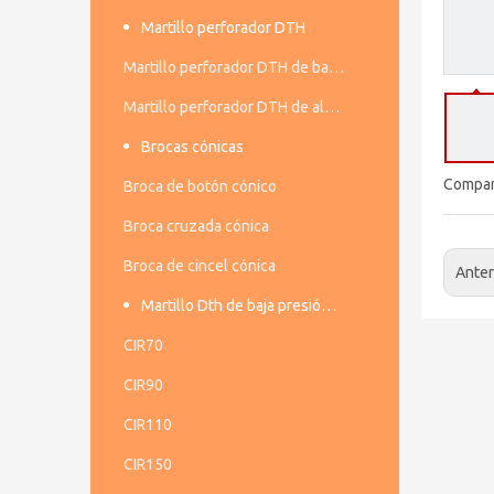
Martillo perforador DTH
Martillo perforador DTH de baja presión de aire
Martillo perforador DTH de alta presión de aire
Brocas cónicas
Compart
Broca de botón cónico
Broca cruzada cónica
Broca de cincel cónica
Anter
Martillo Dth de baja presión de aire
CIR70
CIR90
CIR110
CIR150