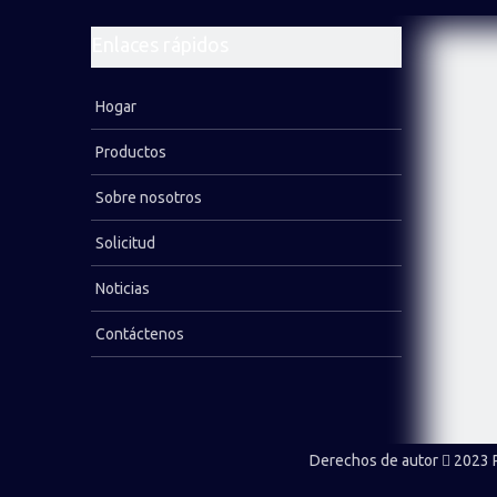
Broca cruzada
Enlaces rápidos
Broca de botón de rosca estándar
Broca de cincel
Hogar
Broca de rosca de retracción
Productos
Broca tricónica
Sobre nosotros
Máquina perforadora de roca
Solicitud
Tubería de perforación
Noticias
Contáctenos
LEER MÁS
Derechos de autor
2023 P
