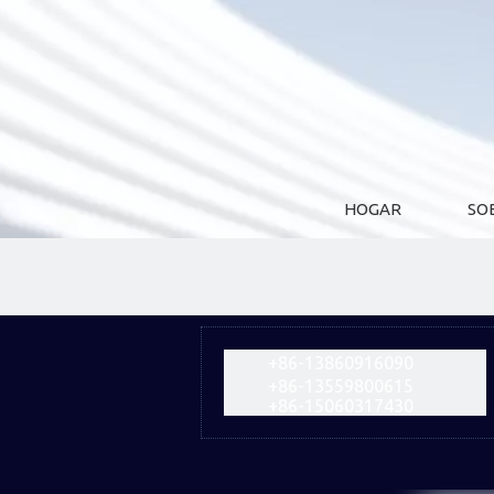
HOGAR
SO
+86-13860916090
+86-13559800615
+86-15060317430