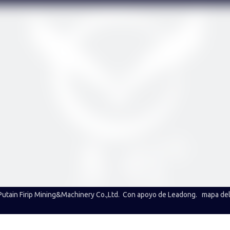
utain Firip Mining&Machinery Co.,Ltd. Con apoyo de
Leadong
.
mapa del 