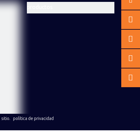
productos
Broca de
Broca
Martillo
botón de
trapezoidal
Dth de
hilo
de rosca
alta
Bit de
Broca de
Broca de
estándar
estándar
presión de
botón de
rosca de
escariado
de cuerda
aire
conexión
retracción
cónica
sitio
.
política de privacidad