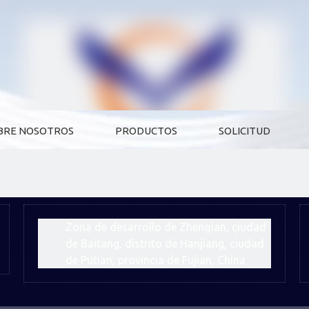
BRE NOSOTROS
PRODUCTOS
SOLICITUD
Zona de desarrollo de Zhenqian, ciudad
de Baitang, distrito de Hanjiang, ciudad
de Putian, provincia de Fujian, China