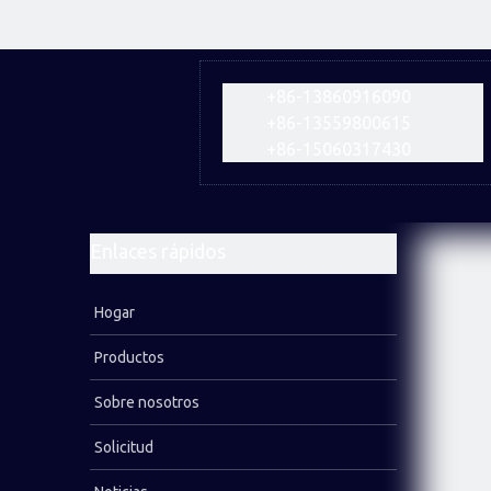
PUNTA DE FONDO DE 8''
Varilla de perforación de rosca
+86-13860916090
Varilla de perforación para túneles
+86-13559800615
Varilla de perforación para minería subterránea
+86-15060317430
Varilla de perforación a cielo abierto
Martillo Dth de alta presión de aire
Enlaces rápidos
MARTILLO DTH DE 3''
MARTILLO DTH DE 4''
Hogar
MARTILLO DTH DE 5''
Productos
MARTILLO DTH DE 6''
Sobre nosotros
MARTILLO DTH DE 8''
Solicitud
Selección neumática