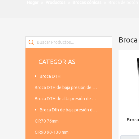
Hogar
»
Productos
»
Brocas cónicas
»
Broca de botón
Broca
CATEGORIAS
Broca DTH
Broca DTH de baja presión de aire
Broca DTH de alta presión de aire
Broca Dth de baja presión de aire
Broca
CIR70 76mm
CIR90 90-130 mm