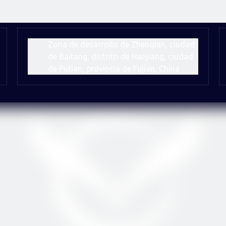
Zona de desarrollo de Zhenqian, ciudad
de Baitang, distrito de Hanjiang, ciudad
de Putian, provincia de Fujian, China