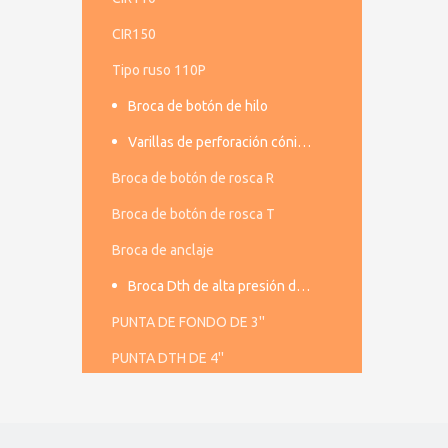
CIR150
Tipo ruso 110P
Broca de botón de hilo
Varillas de perforación cónicas
Broca de botón de rosca R
Broca de botón de rosca T
Broca de anclaje
Broca Dth de alta presión de aire
PUNTA DE FONDO DE 3''
PUNTA DTH DE 4''
PUNTA DTH DE 5''
PUNTA DE FONDO DE 6''