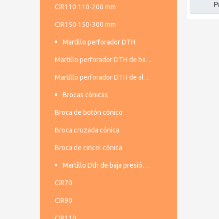
P
CIR110 110-200 mm
CIR150 150-300 mm
Martillo perforador DTH
Martillo perforador DTH de baja presión de aire
Martillo perforador DTH de alta presión de aire
Brocas cónicas
Broca de botón cónico
Broca cruzada cónica
Broca de cincel cónica
Martillo Dth de baja presión de aire
CIR70
CIR90
CIR110