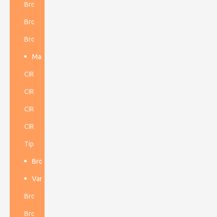
Broca de botón cónico
Broca cruzada cónica
Broca de cincel cónica
Martillo Dth de baja presión de aire
CIR70
CIR90
CIR110
CIR150
Tipo ruso 110P
Broca de botón de hilo
Varillas de perforación cónicas
Broca de botón de rosca R
Broca de botón de rosca T