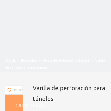
Hogar
»
Productos
»
Varilla de perforación de rosca
»
Varilla
de perforación para túneles
Varilla de perforación para
túneles
CATEGORIAS