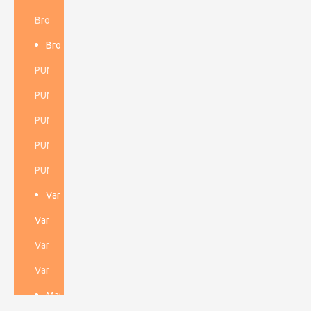
Broca de anclaje
Broca Dth de alta presión de aire
PUNTA DE FONDO DE 3''
PUNTA DTH DE 4''
PUNTA DTH DE 5''
PUNTA DE FONDO DE 6''
PUNTA DE FONDO DE 8''
Varilla de perforación de rosca
Varilla de perforación para túneles
Varilla de perforación para minería subterránea
Varilla de perforación a cielo abierto
Martillo Dth de alta presión de aire