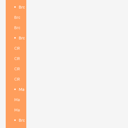
Broca DTH
Broca DTH de baja presión de aire
Broca DTH de alta presión de aire
Broca Dth de baja presión de aire
CIR70 76mm
CIR90 90-130 mm
CIR110 110-200 mm
CIR150 150-300 mm
Martillo perforador DTH
Martillo perforador DTH de baja presión de aire
Martillo perforador DTH de alta presión de aire
Brocas cónicas