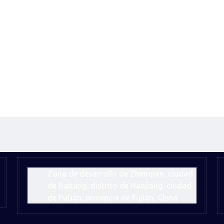
uado para condiciones de perforación abrasivas a muy abrasivas
rísticas del botón balístico:
tración rápida
adecuado para roca blanda
00-20000PSI(70 a 140Mpa)
uado para condiciones de perforación no abrasivas
iones de broca de perforación de roca
ía subterránea
es, canteras
 competitiva
tos de carburo de tungsteno de alto grado
os de broca fabricados con acero de alta calidad y procesados ​​con maqu
Zona de desarrollo de Zhenqian, ciudad
ior:
de Baitang, distrito de Hanjiang, ciudad
de Putian, provincia de Fujian, China