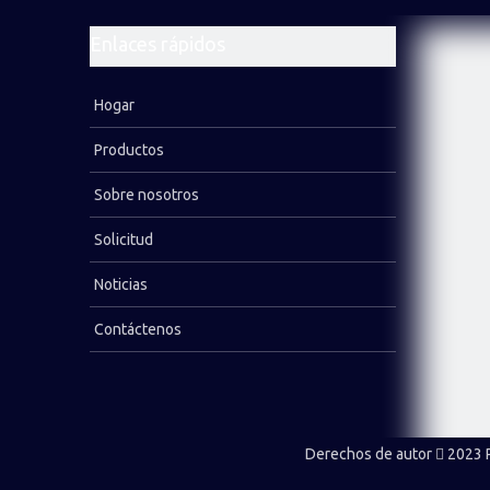
Broca cruzada
Enlaces rápidos
Broca de botón de rosca estándar
Broca de cincel
Hogar
Broca de rosca de retracción
Productos
Broca tricónica
Sobre nosotros
Máquina perforadora de roca
Solicitud
Tubería de perforación
Noticias
Contáctenos
LEER MÁS
Derechos de autor
2023 P
