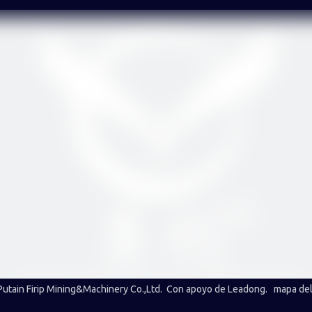
utain Firip Mining&Machinery Co.,Ltd. Con apoyo de
Leadong
.
mapa del 