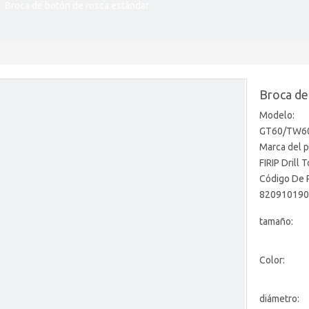
»
Broca de botón de rosca estándar
Broca de
Modelo:
GT60/TW6
Marca del p
FIRIP Drill 
Código De 
820910190
tamaño:
Color:
diámetro: