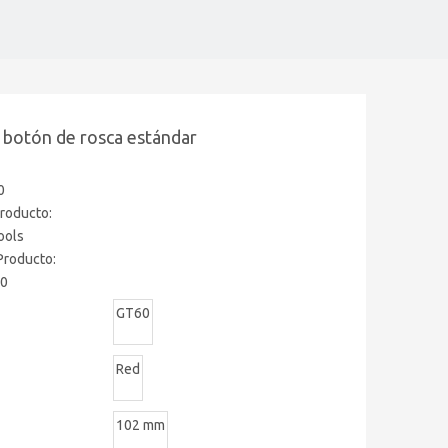
 botón de rosca estándar
0
roducto:
Tools
Producto:
0
GT60
Red
102 mm