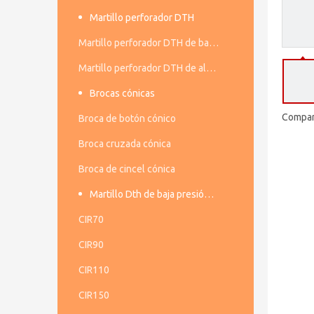
Martillo perforador DTH
Martillo perforador DTH de baja presión de aire
Martillo perforador DTH de alta presión de aire
Brocas cónicas
Compart
Broca de botón cónico
Broca cruzada cónica
Broca de cincel cónica
Martillo Dth de baja presión de aire
CIR70
CIR90
CIR110
CIR150