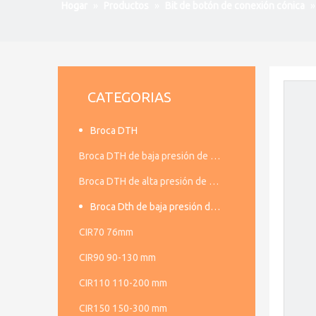
Hogar
»
Productos
»
Bit de botón de conexión cónica
CATEGORIAS
Broca DTH
Broca DTH de baja presión de aire
Broca DTH de alta presión de aire
Broca Dth de baja presión de aire
CIR70 76mm
CIR90 90-130 mm
CIR110 110-200 mm
CIR150 150-300 mm