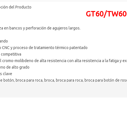
ción del Producto
GT60/TW60
iza en bancos y perforación de agujeros largos.
ando
o CNC y proceso de tratamiento térmico patentado
 competitiva
l cromo-molibdeno de alta resistencia con alta resistencia a la fatiga y e
no de alto grado
s clave
e botón, broca para roca, broca, broca para roca, broca para botón de rosc
e domo, broca de escariado, broca cruzada, broca de cincel, herramienta
botón y tipos de inserción
rísticas del botón esférico:
n universal
a resistencia al desgaste
adecuado para terrenos duros
00-48000PSI(180 a 320Mpa)