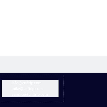
inaria CNC y tratamiento térmico de última generación
info@cnfirip.com
Siguiente:
mike@cnfirip.com
candice@cnfirip.com