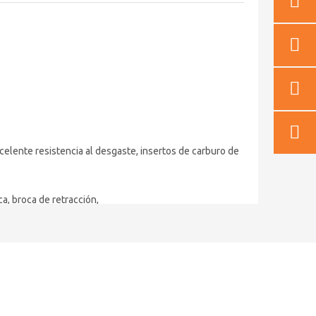
xcelente resistencia al desgaste, insertos de carburo de
a, broca de retracción,
s de perforación de rocas