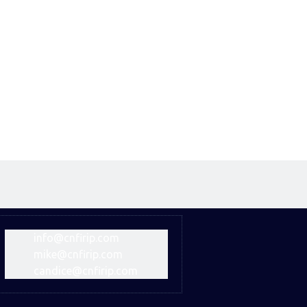
info@cnfirip.com
mike@cnfirip.com
candice@cnfirip.com