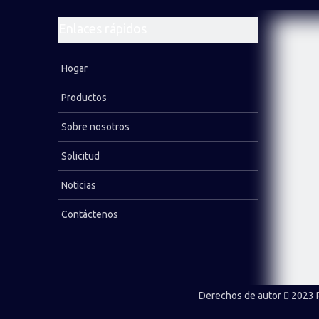
Broca cruzada
Enlaces rápidos
Broca de botón de rosca estándar
Broca de cincel
Hogar
Broca de rosca de retracción
Productos
Broca tricónica
Sobre nosotros
Máquina perforadora de roca
Solicitud
Tubería de perforación
Noticias
Contáctenos
LEER MÁS
Derechos de autor
2023 P
