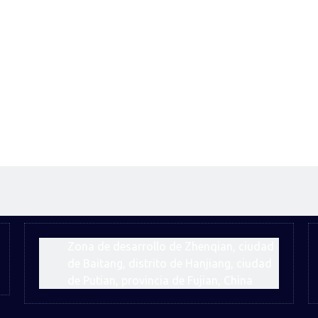
Zona de desarrollo de Zhenqian, ciudad
de Baitang, distrito de Hanjiang, ciudad
de Putian, provincia de Fujian, China