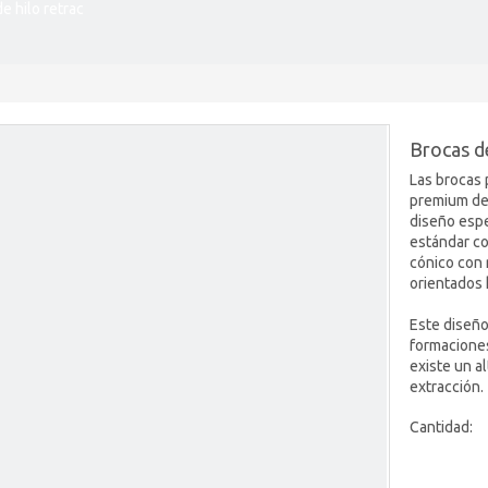
e hilo retrac
Brocas d
Las brocas 
premium de 
diseño espec
estándar co
cónico con 
orientados 
Este diseño
formaciones
existe un a
extracción.
Cantidad: