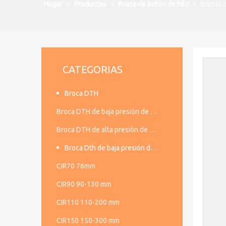
Hogar
»
Productos
»
Broca de botón de hilo
»
Brocas d
CATEGORIAS
Broca DTH
Broca DTH de baja presión de aire
Broca DTH de alta presión de aire
Broca Dth de baja presión de aire
CIR70 76mm
CIR90 90-130 mm
CIR110 110-200 mm
CIR150 150-300 mm