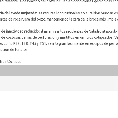
cativamente la desviación del pozo incluso en condiciones geológicas co
cia de lavado mejorada:
las ranuras longitudinales en el faldón brindan es
ortes de roca fuera del pozo, manteniendo la cara de la broca más limpia 
de inactividad reducido:
al minimizar los incidentes de 'taladro atascado'
 de costosas barras de perforación y martillos en orificios colapsados. V
 como R32, T38, T45 y T51, se integran fácilmente en equipos de perfora
cción de túneles.
tros técnicos