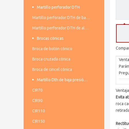
Martillo perforador DTH
Martillo perforador DTH de baja presión de aire
Martillo perforador DTH de alta presión de aire
Brocas cónicas
Compart
Broca de botón cónico
Broca cruzada cónica
Venta
Parám
Broca de cincel cónica
Pregu
Martillo Dth de baja presión de aire
CIR70
Ventaja
Evita a
CIR90
roca ca
retirad
CIR110
CIR150
Rectitu