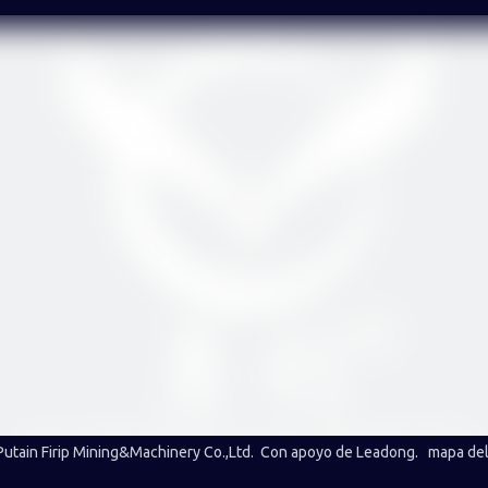
utain Firip Mining&Machinery Co.,Ltd. Con apoyo de
Leadong
.
mapa del 