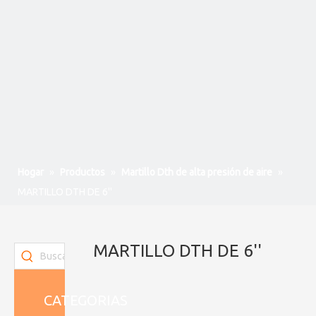
Hogar
»
Productos
»
Martillo Dth de alta presión de aire
»
MARTILLO DTH DE 6''
MARTILLO DTH DE 6''
CATEGORIAS