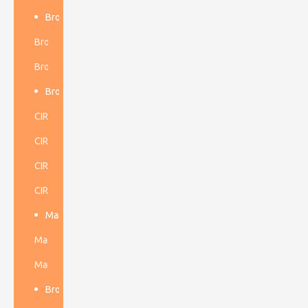
Broca DTH
Broca DTH de baja presión de aire
Broca DTH de alta presión de aire
Broca Dth de baja presión de aire
CIR70 76mm
CIR90 90-130 mm
CIR110 110-200 mm
CIR150 150-300 mm
Martillo perforador DTH
Martillo perforador DTH de baja presión de aire
Martillo perforador DTH de alta presión de aire
Brocas cónicas