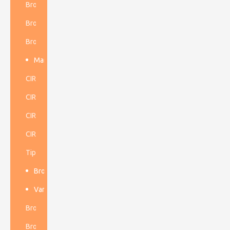
Broca de botón cónico
Broca cruzada cónica
Broca de cincel cónica
Martillo Dth de baja presión de aire
CIR70
CIR90
CIR110
CIR150
Tipo ruso 110P
Broca de botón de hilo
Varillas de perforación cónicas
Broca de botón de rosca R
Broca de botón de rosca T