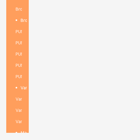
Broca de anclaje
Broca Dth de alta presión de aire
PUNTA DE FONDO DE 3''
PUNTA DTH DE 4''
PUNTA DTH DE 5''
PUNTA DE FONDO DE 6''
PUNTA DE FONDO DE 8''
Varilla de perforación de rosca
Varilla de perforación para túneles
Varilla de perforación para minería subterránea
Varilla de perforación a cielo abierto
Martillo Dth de alta presión de aire