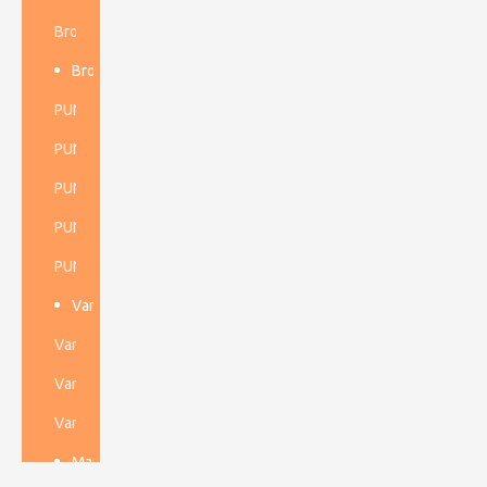
Broca de anclaje
Broca Dth de alta presión de aire
PUNTA DE FONDO DE 3''
PUNTA DTH DE 4''
PUNTA DTH DE 5''
PUNTA DE FONDO DE 6''
PUNTA DE FONDO DE 8''
Varilla de perforación de rosca
Varilla de perforación para túneles
Varilla de perforación para minería subterránea
Varilla de perforación a cielo abierto
Martillo Dth de alta presión de aire