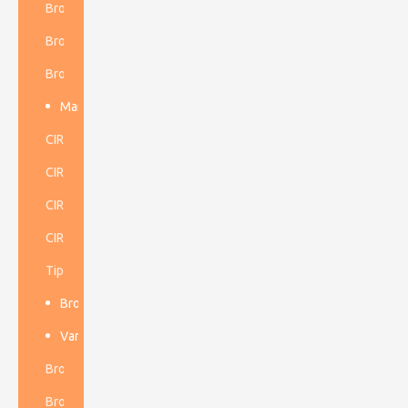
Broca de botón cónico
Broca cruzada cónica
Broca de cincel cónica
Martillo Dth de baja presión de aire
CIR70
CIR90
CIR110
CIR150
Tipo ruso 110P
Broca de botón de hilo
Varillas de perforación cónicas
Broca de botón de rosca R
Broca de botón de rosca T