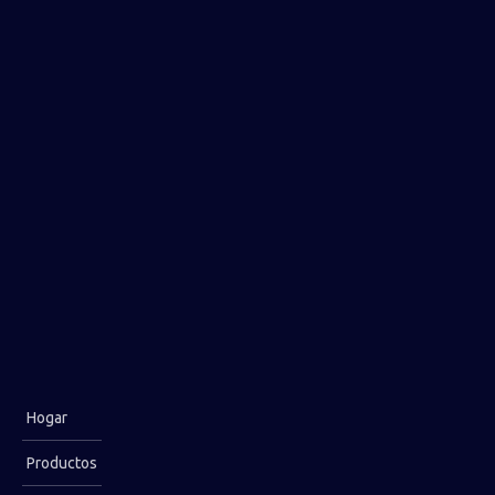
Añadir al carrito
Descripción del Producto
Broca de botón DTH
DHD360-203mm de
gran calidad para
martillo de 6 pulgadas
de Firip
Hogar
Productos