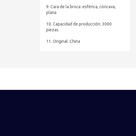
9. Cara de la broca: esférica, cóncava,
plana
10. Capacidad de producción: 3000
piezas
11. Original: China
Modelo:
DHD360-203mm
Marca del producto:
FIRIP Drill Tools
Código De Producto:
8207191000
Cantidad:
Preguntar