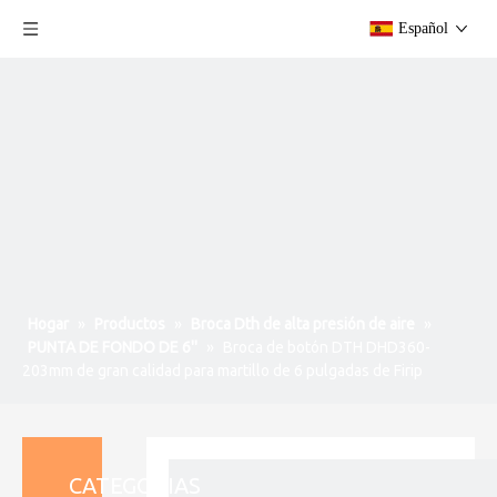
Español
Hogar
»
Productos
»
Broca Dth de alta presión de aire
»
PUNTA DE FONDO DE 6''
»
Broca de botón DTH DHD360-
203mm de gran calidad para martillo de 6 pulgadas de Firip
CATEGORIAS