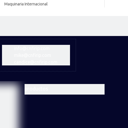
Maquinaria Internacional
info@cnfirip.com
mike@cnfirip.com
candice@cnfirip.com
productos
Broca de
Broca
Martillo
botón de
trapezoidal
Dth de