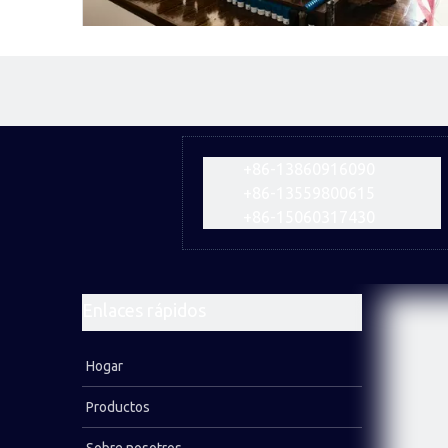
Invitamos a los clientes nepaleses a visitar nuestra
fábrica Firip Mining And Machinery Co., Ltd
+86-13860916090
+86-13559800615
+86-15060317430
Enlaces rápidos
Hogar
Productos