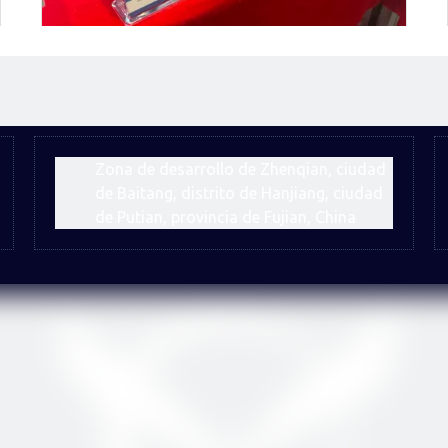
Acerca de Firip
Zona de desarrollo de Zhenqian, ciudad
de Baitang, distrito de Hanjiang, ciudad
de Putian, provincia de Fujian, China