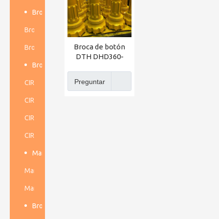
Broca DTH
Broca DTH de baja presión de aire
Broca de botón
Broca DTH de alta presión de aire
DTH DHD360-
Broca Dth de baja presión de aire
203mm de gran
calidad para
Preguntar
CIR70 76mm
martillo de 6
pulgadas de Firip
CIR90 90-130 mm
CIR110 110-200 mm
CIR150 150-300 mm
Martillo perforador DTH
Martillo perforador DTH de baja presión de aire
Martillo perforador DTH de alta presión de aire
Brocas cónicas