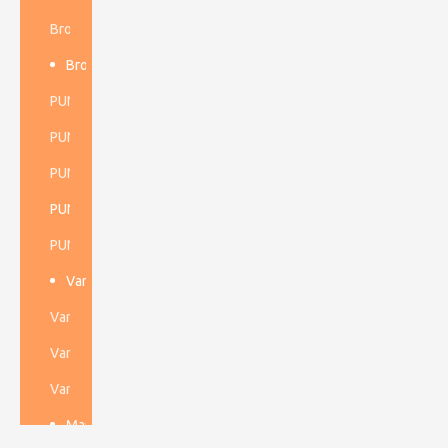
Broca de anclaje
Broca Dth de alta presión de aire
PUNTA DE FONDO DE 3''
PUNTA DTH DE 4''
PUNTA DTH DE 5''
PUNTA DE FONDO DE 6''
PUNTA DE FONDO DE 8''
Varilla de perforación de rosca
Varilla de perforación para túneles
Varilla de perforación para minería subterránea
Varilla de perforación a cielo abierto
Martillo Dth de alta presión de aire