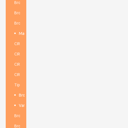
Broca de botón cónico
Broca cruzada cónica
Broca de cincel cónica
Martillo Dth de baja presión de aire
CIR70
CIR90
CIR110
CIR150
Tipo ruso 110P
Broca de botón de hilo
Varillas de perforación cónicas
Broca de botón de rosca R
Broca de botón de rosca T