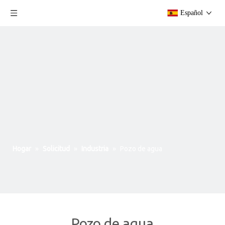
Español
Hogar
»
Solicitud
»
Industria
»
Pozo de agua
Pozo de agua